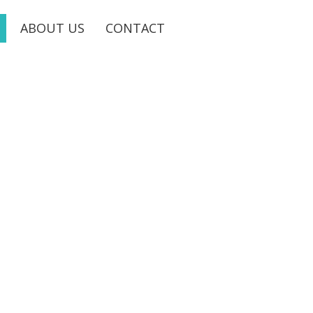
ABOUT US
CONTACT