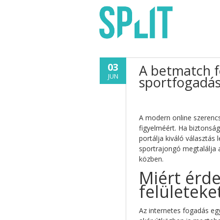
03
A betmatch f
JUN
sportfogadá
A modern online szerencs
figyelméért. Ha biztonsá
portálja kiváló választás
sportrajongó megtalálja 
közben.
Miért érd
felületeke
Az internetes fogadás eg