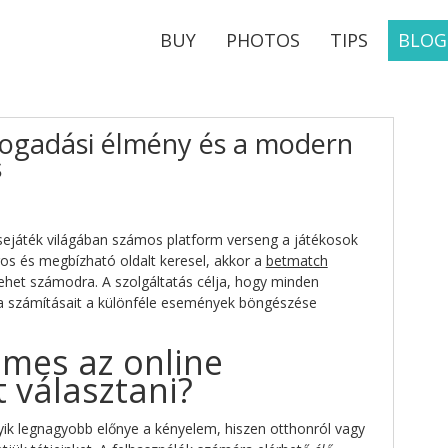
BUY
PHOTOS
TIPS
BLOG
ogadási élmény és a modern
s
ejáték világában számos platform verseng a játékosok
gos és megbízható oldalt keresel, akkor a
betmatch
 lehet számodra. A szolgáltatás célja, hogy minden
a számításait a különféle események böngészése
emes az online
t választani?
yik legnagyobb előnye a kényelem, hiszen otthonról vagy