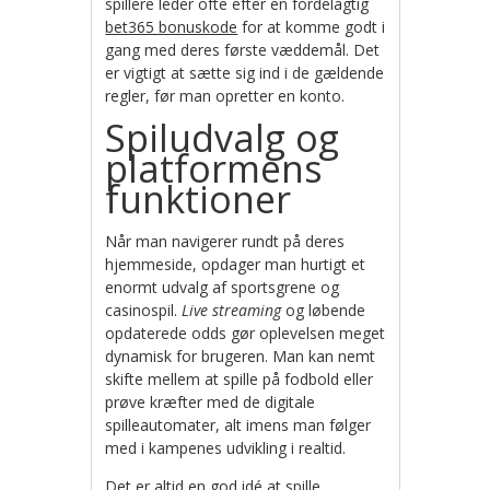
spillere leder ofte efter en fordelagtig
bet365 bonuskode
for at komme godt i
gang med deres første væddemål. Det
er vigtigt at sætte sig ind i de gældende
regler, før man opretter en konto.
Spiludvalg og
platformens
funktioner
Når man navigerer rundt på deres
hjemmeside, opdager man hurtigt et
enormt udvalg af sportsgrene og
casinospil.
Live streaming
og løbende
opdaterede odds gør oplevelsen meget
dynamisk for brugeren. Man kan nemt
skifte mellem at spille på fodbold eller
prøve kræfter med de digitale
spilleautomater, alt imens man følger
med i kampenes udvikling i realtid.
Det er altid en god idé at spille