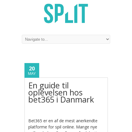
20
MAY
En guide til
oplevelsen hos
bet365 i Danmark
Bet365 er en af de mest anerkendte
platforme for spil online. Mange nye