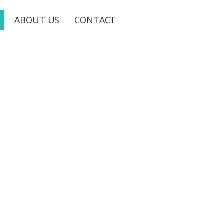
ABOUT US
CONTACT