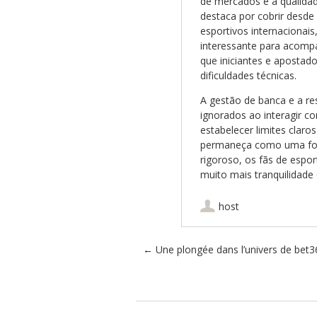
de mercados e a qualida
destaca por cobrir desde
esportivos internacionai
interessante para acompa
que iniciantes e apostad
dificuldades técnicas.
A gestão de banca e a re
ignorados ao interagir 
estabelecer limites claro
permaneça como uma for
rigoroso, os fãs de esp
muito mais tranquilidade 
host
Post navigation
←
Une plongée dans l’univers de bet3