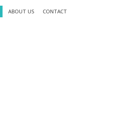
ABOUT US
CONTACT