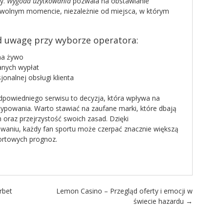
ny.
Wygoda użytkowania
pozwala na obstawianie
wolnym momencie, niezależnie od miejsca, w którym
d uwagę przy wyborze operatora:
na żywo
anych wypłat
onalnej obsługi klienta
owiedniego serwisu to decyzja, która wpływa na
ypowania. Warto stawiać na zaufane marki, które dbają
oraz przejrzystość swoich zasad. Dzięki
aniu, każdy fan sportu może czerpać znacznie większą
ortowych prognoz.
rbet
Lemon Casino – Przegląd oferty i emocji w
świecie hazardu
→