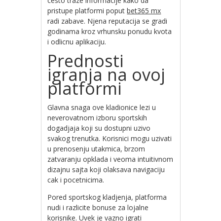
cesto traze informacije kako da
pristupe platformi poput
bet365 mx
radi zabave. Njena reputacija se gradi
godinama kroz vrhunsku ponudu kvota
i odlicnu aplikaciju.
Prednosti
igranja na ovoj
platformi
Glavna snaga ove kladionice lezi u
neverovatnom izboru sportskih
dogadjaja koji su dostupni uzivo
svakog trenutka. Korisnici mogu uzivati
u prenosenju utakmica, brzom
zatvaranju opklada i veoma intuitivnom
dizajnu sajta koji olaksava navigaciju
cak i pocetnicima.
Pored sportskog kladjenja, platforma
nudi i razlicite bonuse za lojalne
korisnike. Uvek je vazno igrati