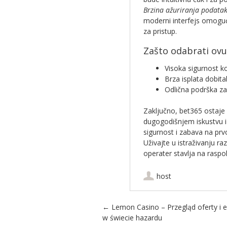
Brzina ažuriranja podata
moderni interfejs omoguća
za pristup.
Zašto odabrati ov
Visoka sigurnost k
Brza isplata dobita
Odlična podrška za
Zaključno, bet365 ostaje s
dugogodišnjem iskustvu i
sigurnost i zabava na pr
Uživajte u istraživanju raz
operater stavlja na raspol
host
Post navigation
←
Lemon Casino – Przegląd oferty i 
w świecie hazardu