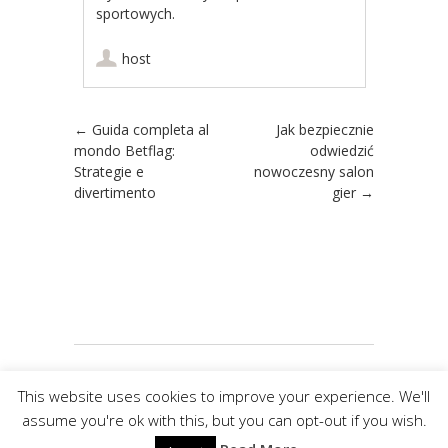
sportowych.
host
Post navigation
←
Guida completa al
Jak bezpiecznie
mondo Betflag:
odwiedzić
Strategie e
nowoczesny salon
divertimento
gier
→
SPLIT GADGETS 2016 |
Privacy Policy
|
Terms and
This website uses cookies to improve your experience. We'll
Conditions
| Affiliate
L
/
R
|
EU
|
Slovenija
assume you're ok with this, but you can opt-out if you wish.
↑