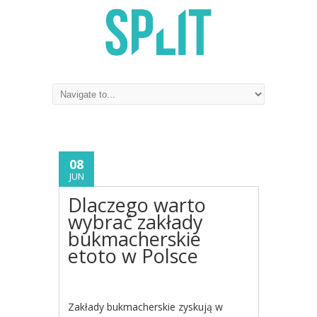
08
JUN
Dlaczego warto
wybrać zakłady
bukmacherskie
etoto w Polsce
Zakłady bukmacherskie zyskują w