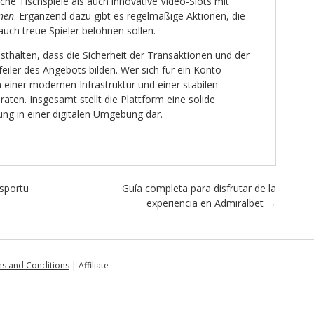
sche Tischspiele als auch innovative Video-Slots mit
nen
. Ergänzend dazu gibt es regelmäßige Aktionen, die
uch treue Spieler belohnen sollen.
esthalten, dass die Sicherheit der Transaktionen und der
eiler des Angebots bilden. Wer sich für ein Konto
n einer modernen Infrastruktur und einer stabilen
äten. Insgesamt stellt die Plattform eine solide
tung in einer digitalen Umgebung dar.
sportu
Guía completa para disfrutar de la
experiencia en Admiralbet
→
s and Conditions
| Affiliate