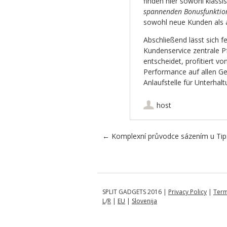
finden hier sowohl klassi
spannenden Bonusfunktio
sowohl neue Kunden als a
Abschließend lässt sich f
Kundenservice zentrale Pf
entscheidet, profitiert vo
Performance auf allen Ger
Anlaufstelle für Unterhal
host
Post navigation
←
Komplexní průvodce sázením u Tip
SPLIT GADGETS 2016 |
Privacy Policy
|
Term
L
/
R
|
EU
|
Slovenija