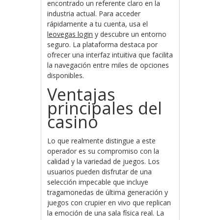
encontrado un referente claro en la
industria actual. Para acceder
rápidamente a tu cuenta, usa el
leovegas login
y descubre un entorno
seguro. La plataforma destaca por
ofrecer una interfaz intuitiva que facilita
la navegación entre miles de opciones
disponibles.
Ventajas
principales del
casino
Lo que realmente distingue a este
operador es su compromiso con la
calidad y la variedad de juegos. Los
usuarios pueden disfrutar de una
selección impecable que incluye
tragamonedas de última generación y
juegos con crupier en vivo que replican
la emoción de una sala física real. La