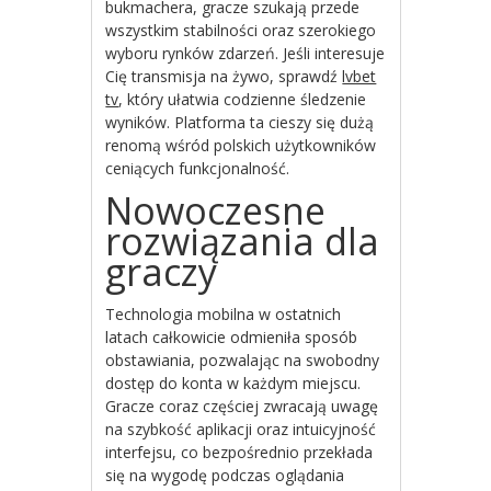
bukmachera, gracze szukają przede
wszystkim stabilności oraz szerokiego
wyboru rynków zdarzeń. Jeśli interesuje
Cię transmisja na żywo, sprawdź
lvbet
tv
, który ułatwia codzienne śledzenie
wyników. Platforma ta cieszy się dużą
renomą wśród polskich użytkowników
ceniących funkcjonalność.
Nowoczesne
rozwiązania dla
graczy
Technologia mobilna w ostatnich
latach całkowicie odmieniła sposób
obstawiania, pozwalając na swobodny
dostęp do konta w każdym miejscu.
Gracze coraz częściej zwracają uwagę
na szybkość aplikacji oraz intuicyjność
interfejsu, co bezpośrednio przekłada
się na wygodę podczas oglądania