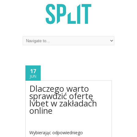
17
JUN
Dlaczego warto
sprawdzić ofertę
lvbet w zakładach
online
Wybierając odpowiedniego