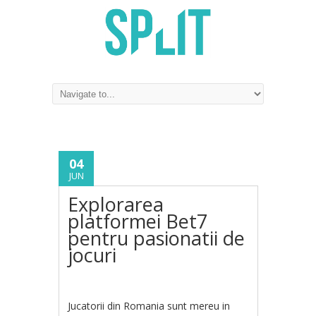
04
JUN
Explorarea
platformei Bet7
pentru pasionatii de
jocuri
Jucatorii din Romania sunt mereu in