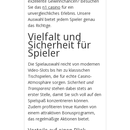
exzellente Gewinnchancen? Besuchen
Sie das
n1 casino
für ein
unvergleichliches Erlebnis. Unsere
Auswahl bietet jedem Spieler genau
das Richtige.
Vielfalt und
Sicherheit für
Spieler
Die Spielauswahl reicht von modernen
Video-Slots bis hin zu klassischen
Tischspielen, die für echte Casino-
Atmosphäre sorgen.
Sicherheit und
Transparenz
stehen dabei stets an
erster Stelle, damit Sie sich voll auf den
Spielspaß konzentrieren können.
Zudem profitieren treue Kunden von
einem attraktiven Bonusprogramm,
das regelmäßige Aktionen bietet.