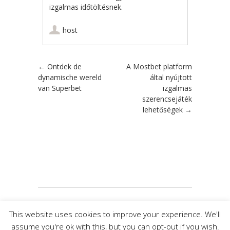
izgalmas időtöltésnek.
host
Post navigation
←
Ontdek de
A Mostbet platform
dynamische wereld
által nyújtott
van Superbet
izgalmas
szerencsejáték
lehetőségek
→
SPLIT GADGETS 2016 |
Privacy Policy
|
Terms and
This website uses cookies to improve your experience. We'll
Conditions
| Affiliate
L
/
R
|
EU
|
Slovenija
assume you're ok with this, but you can opt-out if you wish.