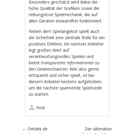
Besonders geschätzt wird dabei die
hohe Qualität der Grafiken sowie die
reibungslose Spielmechanik, die auf
allen Geräten einwandfrei funktioniert.
Neben dem Spielangebot spielt auch
die Sicherheit eine zentrale Rolle für ein
positives Erlebnis. Ein seriöser Anbieter
legt großen Wert auf
verantwortungsvolles Spielen und
bietet
transparente Informationen
zu
den Gewinnchancen. Wer also gerne
entspannt und sicher spielt, ist bei
diesem Anbieter bestens aufgehoben,
um die nächste spannende Spielrunde
zu starten.
host
Post navigation
←
Ontdek de
Der ultimative