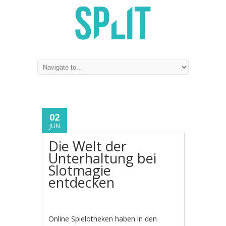
02
JUN
Die Welt der
Unterhaltung bei
Slotmagie
entdecken
Online Spielotheken haben in den