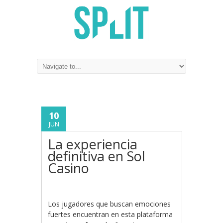
10
JUN
La experiencia
definitiva en Sol
Casino
Los jugadores que buscan emociones
fuertes encuentran en esta plataforma