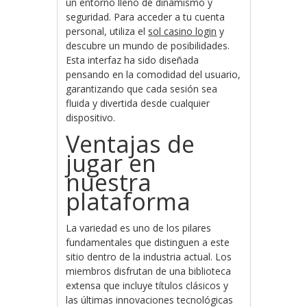
un entorno lleno de dinamismo y
seguridad. Para acceder a tu cuenta
personal, utiliza el
sol casino login
y
descubre un mundo de posibilidades.
Esta interfaz ha sido diseñada
pensando en la comodidad del usuario,
garantizando que cada sesión sea
fluida y divertida desde cualquier
dispositivo.
Ventajas de
jugar en
nuestra
plataforma
La variedad es uno de los pilares
fundamentales que distinguen a este
sitio dentro de la industria actual. Los
miembros disfrutan de una biblioteca
extensa que incluye títulos clásicos y
las últimas innovaciones tecnológicas