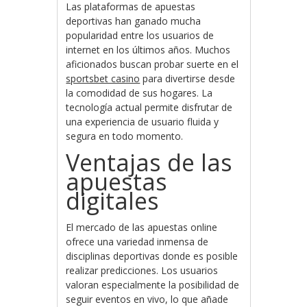
Las plataformas de apuestas
deportivas han ganado mucha
popularidad entre los usuarios de
internet en los últimos años. Muchos
aficionados buscan probar suerte en el
sportsbet casino
para divertirse desde
la comodidad de sus hogares. La
tecnología actual permite disfrutar de
una experiencia de usuario fluida y
segura en todo momento.
Ventajas de las
apuestas
digitales
El mercado de las apuestas online
ofrece una variedad inmensa de
disciplinas deportivas donde es posible
realizar predicciones. Los usuarios
valoran especialmente la posibilidad de
seguir eventos en vivo, lo que añade