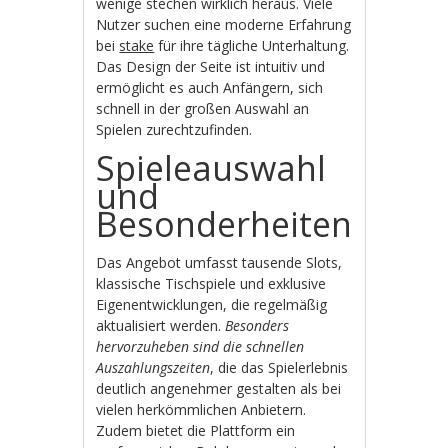
wenige stechen wirklich heraus. Viele
Nutzer suchen eine moderne Erfahrung
bei
stake
für ihre tägliche Unterhaltung.
Das Design der Seite ist intuitiv und
ermöglicht es auch Anfängern, sich
schnell in der großen Auswahl an
Spielen zurechtzufinden.
Spieleauswahl
und
Besonderheiten
Das Angebot umfasst tausende Slots,
klassische Tischspiele und exklusive
Eigenentwicklungen, die regelmäßig
aktualisiert werden.
Besonders
hervorzuheben sind die schnellen
Auszahlungszeiten
, die das Spielerlebnis
deutlich angenehmer gestalten als bei
vielen herkömmlichen Anbietern.
Zudem bietet die Plattform ein