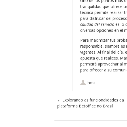
Uno de los puntos más de
tranquilidad que ofrece u
técnica permite realizar 
para disfrutar del proces
calidad del servicio
es lo 
diversas opciones en el m
Para maximizar tus probab
responsable, siempre es 
vigentes. Al final del día
apuesta que realices. Man
permitirá aprovechar al m
para ofrecer a su comuni
host
Post navigation
←
Explorando as funcionalidades da
plataforma Betoffice no Brasil