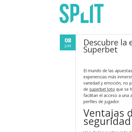
08
Descubre la 
JUN
Superbet
El mundo de las apuestas
experiencias más inmersiv
variedad y emoción, no p
de
superbet loto
que se h
facilitan el acceso a un
perfiles de jugador.
Ventajas 
seguridad