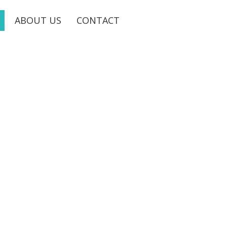
ABOUT US
CONTACT