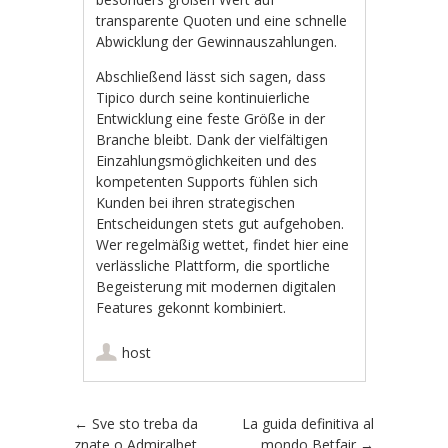
transparente Quoten und eine schnelle
Abwicklung der Gewinnauszahlungen.
Abschließend lässt sich sagen, dass
Tipico durch seine kontinuierliche
Entwicklung eine feste Größe in der
Branche bleibt. Dank der vielfältigen
Einzahlungsmöglichkeiten und des
kompetenten Supports fühlen sich
Kunden bei ihren strategischen
Entscheidungen stets gut aufgehoben.
Wer regelmäßig wettet, findet hier eine
verlässliche Plattform, die sportliche
Begeisterung mit modernen digitalen
Features gekonnt kombiniert.
host
Post navigation
←
Sve sto treba da
La guida definitiva al
znate o Admiralbet
mondo Betfair
→