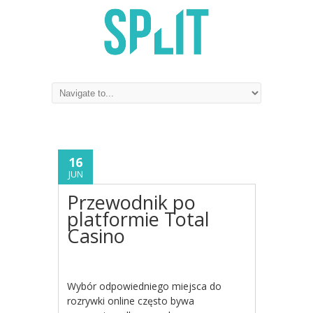
16
JUN
Przewodnik po
platformie Total
Casino
Wybór odpowiedniego miejsca do
rozrywki online często bywa