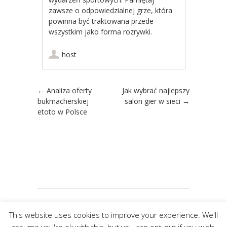
zawsze o odpowiedzialnej grze, która
powinna być traktowana przede
wszystkim jako forma rozrywki.
host
Post navigation
←
Analiza oferty
Jak wybrać najlepszy
bukmacherskiej
salon gier w sieci
→
etoto w Polsce
SPLIT GADGETS 2016 |
Privacy Policy
|
Terms and
This website uses cookies to improve your experience. We'll
Conditions
| Affiliate
L
/
R
|
EU
|
Slovenija