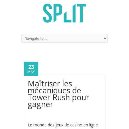
23
MAY
Maîtriser les
mécaniques de
Tower Rush pour
gagner
Le monde des jeux de casino en ligne