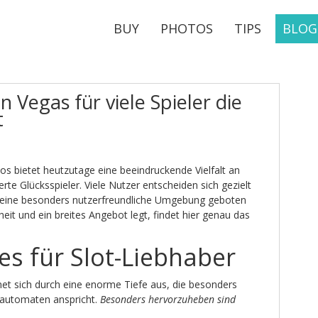
BUY
PHOTOS
TIPS
BLOG
Vegas für viele Spieler die
t
os bietet heutzutage eine beeindruckende Vielfalt an
rte Glücksspieler. Viele Nutzer entscheiden sich gezielt
t eine besonders nutzerfreundliche Umgebung geboten
heit und ein breites Angebot legt, findet hier genau das
es für Slot-Liebhaber
net sich durch eine enorme Tiefe aus, die besonders
automaten anspricht.
Besonders hervorzuheben sind