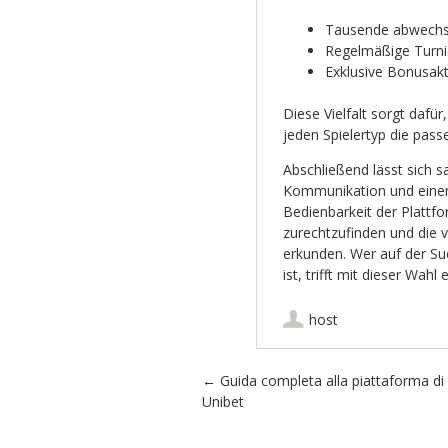
Tausende abwechsl
Regelmäßige Turnie
Exklusive Bonusakti
Diese Vielfalt sorgt daf
jeden Spielertyp die pass
Abschließend lässt sich s
Kommunikation und einen
Bedienbarkeit der Plattfo
zurechtzufinden und die v
erkunden. Wer auf der Su
ist, trifft mit dieser Wah
host
Post navigation
←
Guida completa alla piattaforma di
Unibet