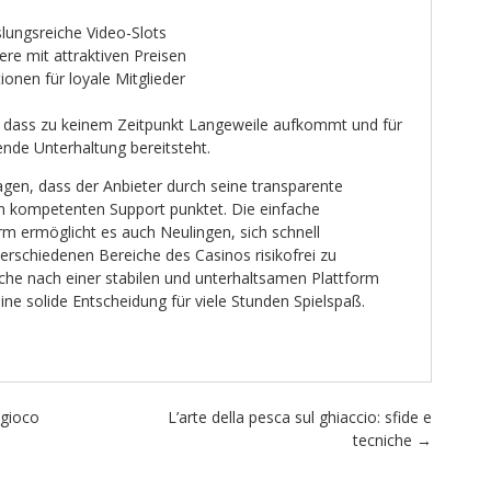
ungsreiche Video-Slots
re mit attraktiven Preisen
onen für loyale Mitglieder
ür, dass zu keinem Zeitpunkt Langeweile aufkommt und für
ende Unterhaltung bereitsteht.
agen, dass der Anbieter durch seine transparente
 kompetenten Support punktet. Die einfache
rm ermöglicht es auch Neulingen, sich schnell
erschiedenen Bereiche des Casinos risikofrei zu
che nach einer stabilen und unterhaltsamen Plattform
l eine solide Entscheidung für viele Stunden Spielspaß.
 gioco
L’arte della pesca sul ghiaccio: sfide e
tecniche
→