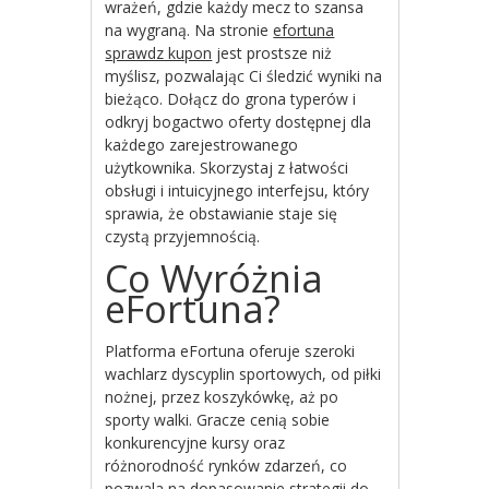
wrażeń, gdzie każdy mecz to szansa
na wygraną. Na stronie
efortuna
sprawdz kupon
jest prostsze niż
myślisz, pozwalając Ci śledzić wyniki na
bieżąco. Dołącz do grona typerów i
odkryj bogactwo oferty dostępnej dla
każdego zarejestrowanego
użytkownika. Skorzystaj z łatwości
obsługi i intuicyjnego interfejsu, który
sprawia, że obstawianie staje się
czystą przyjemnością.
Co Wyróżnia
eFortuna?
Platforma eFortuna oferuje szeroki
wachlarz dyscyplin sportowych, od piłki
nożnej, przez koszykówkę, aż po
sporty walki. Gracze cenią sobie
konkurencyjne kursy oraz
różnorodność rynków zdarzeń, co
pozwala na dopasowanie strategii do