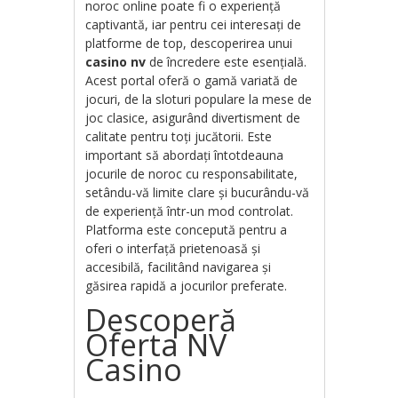
noroc online poate fi o experiență
captivantă, iar pentru cei interesați de
platforme de top, descoperirea unui
casino nv
de încredere este esențială.
Acest portal oferă o gamă variată de
jocuri, de la sloturi populare la mese de
joc clasice, asigurând divertisment de
calitate pentru toți jucătorii. Este
important să abordați întotdeauna
jocurile de noroc cu responsabilitate,
setându-vă limite clare și bucurându-vă
de experiență într-un mod controlat.
Platforma este concepută pentru a
oferi o interfață prietenoasă și
accesibilă, facilitând navigarea și
găsirea rapidă a jocurilor preferate.
Descoperă
Oferta NV
Casino