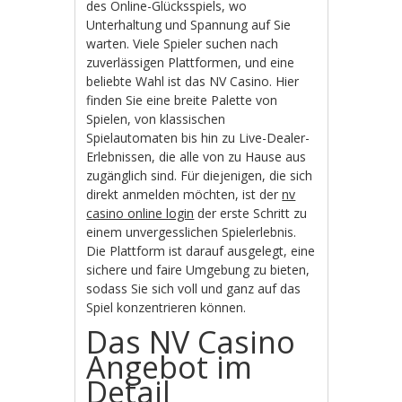
des Online-Glücksspiels, wo
Unterhaltung und Spannung auf Sie
warten. Viele Spieler suchen nach
zuverlässigen Plattformen, und eine
beliebte Wahl ist das NV Casino. Hier
finden Sie eine breite Palette von
Spielen, von klassischen
Spielautomaten bis hin zu Live-Dealer-
Erlebnissen, die alle von zu Hause aus
zugänglich sind. Für diejenigen, die sich
direkt anmelden möchten, ist der
nv
casino online login
der erste Schritt zu
einem unvergesslichen Spielerlebnis.
Die Plattform ist darauf ausgelegt, eine
sichere und faire Umgebung zu bieten,
sodass Sie sich voll und ganz auf das
Spiel konzentrieren können.
Das NV Casino
Angebot im
Detail