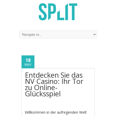
18
MAY
Entdecken Sie das
NV Casino: Ihr Tor
zu Online-
Glücksspiel
Willkommen in der aufregenden Welt