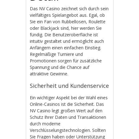
Das NV Casino zeichnet sich durch sein
vielfältiges Spielangebot aus. Egal, ob
Sie ein Fan von Rubbellosen, Roulette
oder Blackjack sind, hier werden Sie
fündig. Die Benutzeroberfläche ist
intuitiv gestaltet und ermöglicht auch
Anfängern einen einfachen Einstieg.
Regelmäßige Turniere und
Promotionen sorgen für zusätzliche
Spannung und die Chance auf
attraktive Gewinne.
Sicherheit und Kundenservice
Ein wichtiger Aspekt bei der Wahl eines
Online-Casinos ist die Sicherheit. Das
NV Casino legt großen Wert auf den
Schutz Ihrer Daten und Transaktionen
durch moderne
Verschlüsselungstechnologien. Sollten
Sie Fragen haben oder Unterstützung