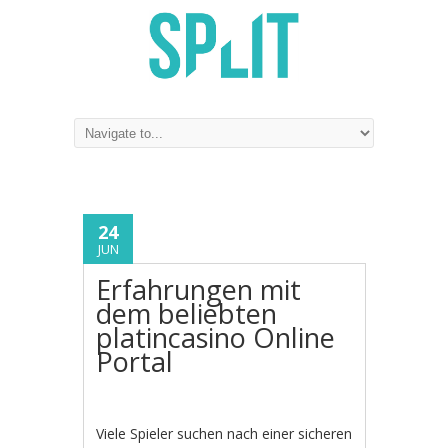
24
JUN
Erfahrungen mit
dem beliebten
platincasino Online
Portal
Viele Spieler suchen nach einer sicheren