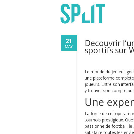
21
Decouvrir l’u
MAY
sportifs sur
Le monde du jeu en ligne
une plateforme complet
joueurs. Entre son interfac
y trouver son compte au 
Une exper
La force de cet operate
tournois prestigieux. Qu
passionne de football, le
satisfaire toutes les envi